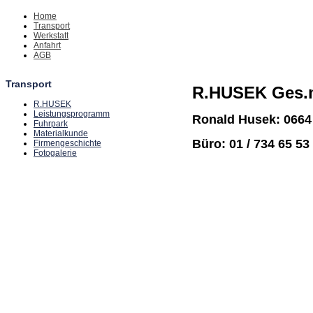
Home
Transport
Werkstatt
Anfahrt
AGB
Transport
R.HUSEK Ges.
R.HUSEK
Leistungsprogramm
Ronald Husek: 0664
Fuhrpark
Materialkunde
Büro: 01 / 734 65 53
Firmengeschichte
Fotogalerie